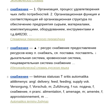
Экономический словарь
снабжение
— 1. Организация, процесс удовлетворения
6
чьих либо потребностей. 2. Организационная функция и
соответствующая ей организационная структура по
обеспечению предприятия сырьем, материалами,
комплектующими, оборудованием, инструментами и
т.д.&#8230; …
Справочник технического переводчика
снабжение
— ▲ ↑ ресурс снабжение предоставление
7
ресурсов кому л. снабжать, ся. поставка. поставлять. ↓
дыхательная система, кровеносная система,
пищеварительная система снабжение …
Идеографический словарь русского языка
снабжение
— tiekimas statusas T sritis automatika
8
atitikmenys: angl. delivery; feed; feeding; supply vok.
Versorgung, f; Vorschub, m; Zuführung, f rus. подача, f;
снабжение, n pranc. alimentation, f; amenage, m; amenée, f;
approvisionnement, m …
Automatikos terminų žodynas