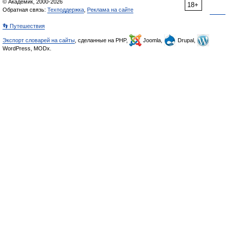
© Академик, 2000-2026
18+
Обратная связь:
Техподдержка
,
Реклама на сайте
👣 Путешествия
Экспорт словарей на сайты
, сделанные на PHP,
Joomla,
Drupal,
WordPress, MODx.