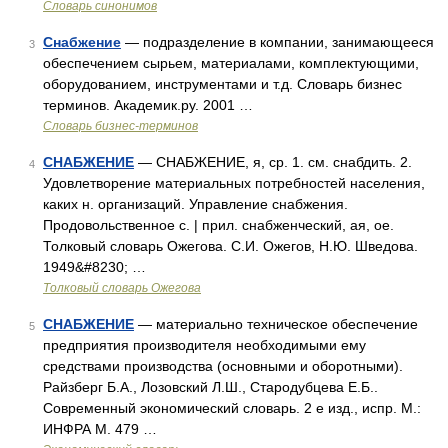
Словарь синонимов
Снабжение
— подразделение в компании, занимающееся
3
обеспечением сырьем, материалами, комплектующими,
оборудованием, инструментами и т.д. Словарь бизнес
терминов. Академик.ру. 2001 …
Словарь бизнес-терминов
СНАБЖЕНИЕ
— СНАБЖЕНИЕ, я, ср. 1. см. снабдить. 2.
4
Удовлетворение материальных потребностей населения,
каких н. организаций. Управление снабжения.
Продовольственное с. | прил. снабженческий, ая, ое.
Толковый словарь Ожегова. С.И. Ожегов, Н.Ю. Шведова.
1949&#8230; …
Толковый словарь Ожегова
СНАБЖЕНИЕ
— материально техническое обеспечение
5
предприятия производителя необходимыми ему
средствами производства (основными и оборотными).
Райзберг Б.А., Лозовский Л.Ш., Стародубцева Е.Б..
Современный экономический словарь. 2 е изд., испр. М.:
ИНФРА М. 479 …