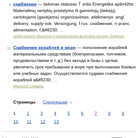
снабжение
— tiekimas statusas T sritis Energetika apibrėžtis
9
Materialinių vertybių pristatymo iš gamintojų (tiekėjų)
vartotojams (gavėjams) organizavimas. atitikmenys: angl.
delivery; supply vok. Versorgung, f rus. снабжение, n pranc.
alimentation, f;&#8230; …
Aiškinamasis šiluminės ir branduolinės technikos terminų žodynas
Снабжение кораблей в море
— пополнение кораблей
10
материальными средствами (боеприпасами, топливом,
продовольствием и т. д.) без захода в базы с целью
увеличить срок пребывания в море при выполнении боевых
или учебных задач. Осуществляется судами снабжения
кораблей в&#8230; …
Морской словарь
Страницы
Следующая
→
1
2
3
4
5
6
7
8
9
10
11
12
13